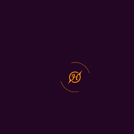
Innover Aujourd'hui — Diriger Demain
Lire La Suite
COLLABORONS
TRAVAILLONS
Obtenez Un
ENSEMBLE
Contact